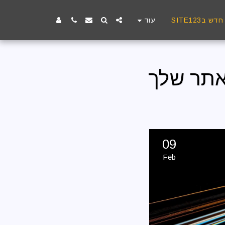
עוד
ש בSITE123
09
Feb