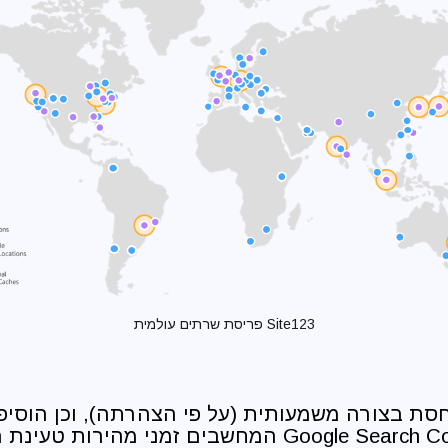
Site123 פריסת שרתים עולמית
יחסת בצורה משמעותית (על פי הצהרתה), וכן הוסיפ
מתאימים ב Google Search Consol המחשבים זמני מהי