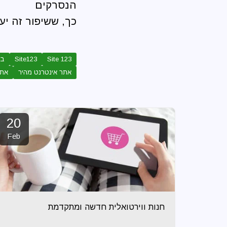
הנסרקים
כך, ששיפור זה י
Site 123
Site123
בנ
אתר אינטרנט מהיר
אתר 
20
Feb
חנות ווירטואלית חדשה ומתקדמת